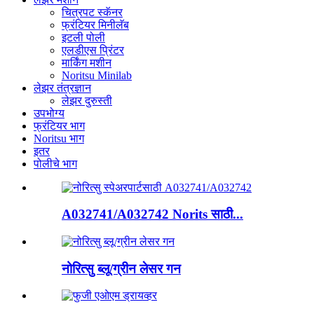
चित्रपट स्कॅनर
फ्रंटियर मिनीलॅब
इटली पोली
एलडीएस प्रिंटर
मार्किंग मशीन
Noritsu Minilab
लेझर तंत्रज्ञान
लेझर दुरुस्ती
उपभोग्य
फ्रंटियर भाग
Noritsu भाग
इतर
पोलीचे भाग
A032741/A032742 Norits साठी...
नोरित्सु ब्लू/ग्रीन लेसर गन