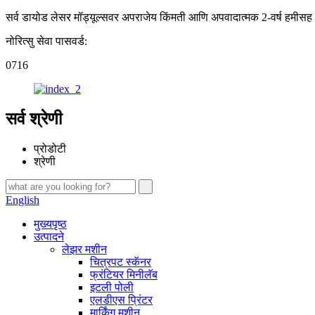
सर्व डायोड लेसर मॉड्यूल्सवर अपराजेय किंमती आणि अपवादात्मक 2-वर्ष हमीसह आ
नोरित्सु सेवा पासवर्ड:
0716
सर्व श्रेणी
प्रोडोटी
श्रेणी
English
मुख्यपृष्ठ
उत्पादने
लेझर मशीन
चित्रपट स्कॅनर
फ्रंटियर मिनीलॅब
इटली पोली
एलडीएस प्रिंटर
मार्किंग मशीन