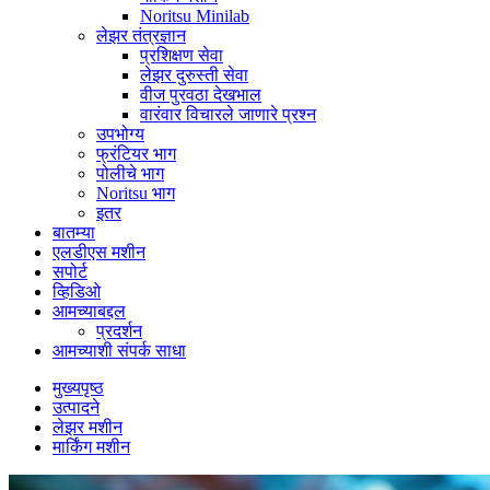
Noritsu Minilab
लेझर तंत्रज्ञान
प्रशिक्षण सेवा
लेझर दुरुस्ती सेवा
वीज पुरवठा देखभाल
वारंवार विचारले जाणारे प्रश्न
उपभोग्य
फ्रंटियर भाग
पोलीचे भाग
Noritsu भाग
इतर
बातम्या
एलडीएस मशीन
सपोर्ट
व्हिडिओ
आमच्याबद्दल
प्रदर्शन
आमच्याशी संपर्क साधा
मुख्यपृष्ठ
उत्पादने
लेझर मशीन
मार्किंग मशीन