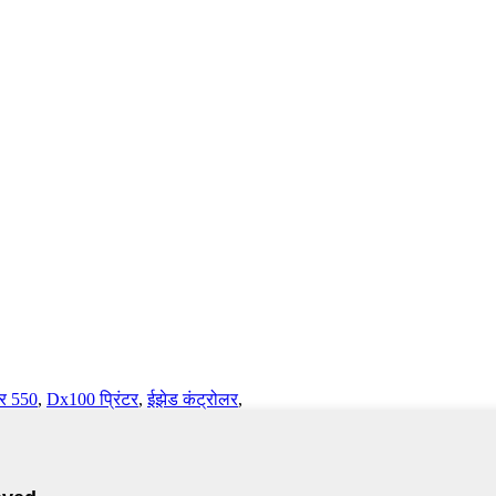
यर 550
,
Dx100 प्रिंटर
,
ईझेड कंट्रोलर
,