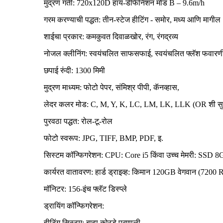
मुद्रण गती: 720x120D हाय-डेफिनिशन मोड B – 9.6m/h
गरम करण्याची पद्धत: तीन-स्टेज हीटिंग - समोर, मध्य आणि मागील
शाईचा प्रकार: कमकुवत दिवाळखोर, रंग, रंगद्रव्य
नोजल क्लीनिंग: स्वयंचलित साफसफाई, स्वयंचलित फ्लॅश फवारणी
छपाई रुंदी: 1300 मिमी
मुद्रण माध्यम: फोटो पेपर, संमिश्र पीपी, कॅनव्हास,
लेदर कलर मोड: C, M, Y, K, LC, LM, LK, LLK (OR शी सुस
पुरवठा पद्धत: रोल-टू-रोल
फोटो स्वरूप: JPG, TIFF, BMP, PDF, इ.
सिस्टम कॉन्फिगरेशन: CPU: Core i5 किंवा उच्च मेमरी: SSD 8
कार्यरत वातावरण: हार्ड ड्राइव्ह: किमान 120GB वेगवान (7200 RP
मॉनिटर: 156-इंच फ्लॅट डिस्प्ले
ड्रायिंग कॉन्फिगरेशन:
हीटिंग सिस्टम: बाह्य कोरडे प्रणाली,