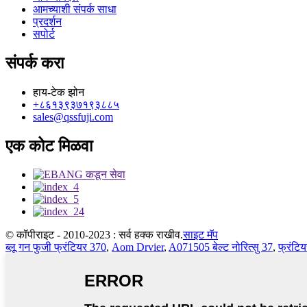
आमच्याशी संपर्क साधा
प्रदर्शन
सपोर्ट
संपर्क करा
हाय-टेक झोन
+८६१३९३७१९३८८५
sales@qssfuji.com
एक कोट मिळवा
© कॉपीराइट - 2010-2023 : सर्व हक्क राखीव.
साइट मॅप
ब्लू गन फुजी फ्रंटियर 370
,
Aom Drvier
,
A071505 बेल्ट नोरित्सु 37
,
फ्रंटि