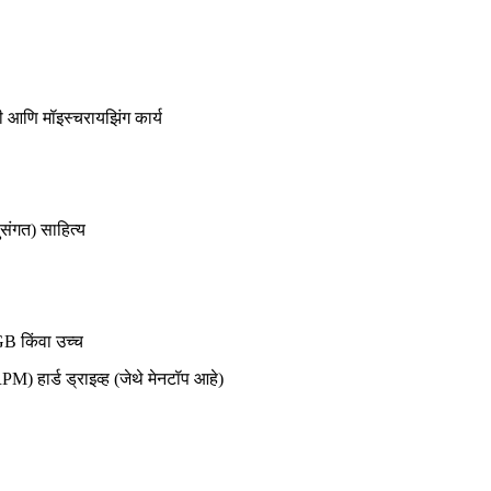
 आणि मॉइस्चरायझिंग कार्य
ंगत) साहित्य
GB किंवा उच्च
M) हार्ड ड्राइव्ह (जेथे मेनटॉप आहे)